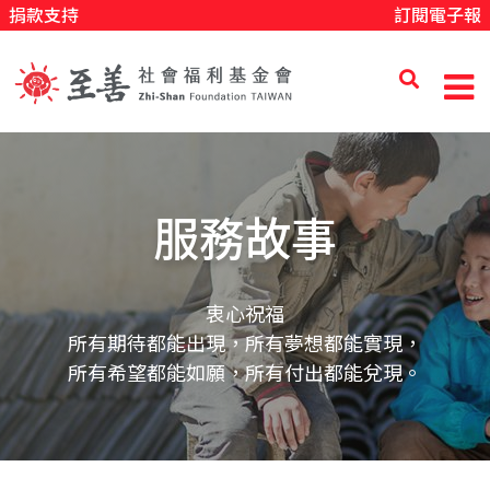
捐款支持
訂閱電子報
移
至
主
內
至
容
善
服務故事
社
衷心祝福
所有期待都能出現，所有夢想都能實現，
會
所有希望都能如願，所有付出都能兌現。
福