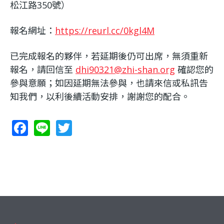
松江路350號）
報名網址：
https://reurl.cc/0kgl4M
已完成報名的夥伴，若延期後仍可出席，無須重新
報名，請回信至
dhi90321@zhi-shan.org
確認您的
參與意願；如因延期無法參與，也請來信或私訊告
知我們，以利後續活動安排，謝謝您的配合。
F
Li
T
ac
n
w
e
e
itt
b
er
o
o
k