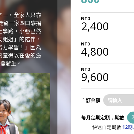
之一，全家人只靠
，徒留一家四口靠摺
2,400
上學路，小簪已然
天姐姐」的陪伴，
力學習！」​​因為
4,800
孩童得以在愛的滋
改變發生。
9,600
自訂金額
每月定期定額，期數
快速自定期數
12期