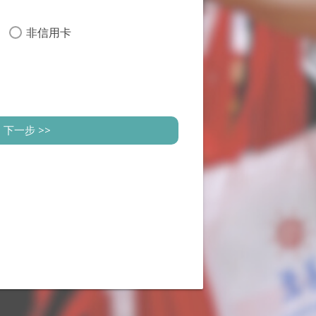
非信用卡
下一步 >>
*為必填)
，後續您的捐款相關資訊，將透