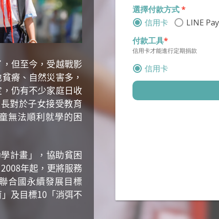
選擇付款方式
*
信用卡
LINE Pay
付款工具
*
信用卡才能進行定期捐款
了，但至今，受越戰影
信用卡
地貧瘠、自然災害多，
定，仍有不少家庭日收
家長對於子女接受教育
收據資
<< 上一步
童無法順利就學的困
訊
每月捐款
NTD
800
填寫捐款人基本資訊(
是否需要收
南助學計畫」，協助貧困
據
*
2008年起，更將服務
電子郵件地址
*
不需
聯合國永續發展目標
要，
育」及目標10「消弭不
響應
環
請填寫有效電子郵件地址
保，