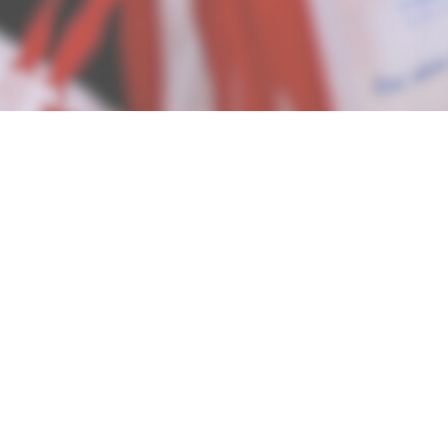
認！
息
*
名字
*
其他人將無法看見您輸入的資
訊，請您放心。
(
重填
)
其他