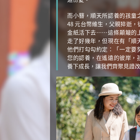
而小簪，順天所認養的孩童
48 元台幣維生，父親猝逝
金紙活下去……這條顛簸的
走了好幾年，但現在有「順
他們打勾勾約定：「一定要努
您的認養，在遙遠的彼岸，
養下成長，讓我們齊聚見證