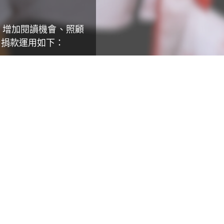
過電子郵件提供您核對確
請幫
我在
我願意收到至善電子訊
隔年
、增加閱讀機會、照顧
是
否
2月
。捐款運用如下：
上傳
姓氏
*
至國
稅局
（限
品。
開立
「個
人」
抬
用品等物資。
性別
頭）
及新年尾牙等。
生理女
生理男
需要
【年
出生日期
寄】
 ★
，請
隔年
伴你隨行」手機掛繩
，
(
重填
)
3月
以上，贈「療癒時光」旅
寄給
行動電話
*
贈品皆可累計）
我年
度捐