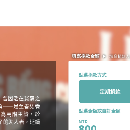
Jump to Main content
Jump to Navigation
填寫捐款金額
▶
填寫捐款人
點選捐款方式
定期捐款
，曾因活在貧窮之
項——是至善認養
點選金額或自訂金額
成為高階主管，於
名孩子的助人者，延續
800