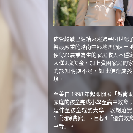
儘管越戰已經結束超過半個世紀
響最嚴重的越南中部地區仍因土
使得以農業為生的家庭收入不穩
入僅2塊美金，加上貧困家庭的
的認知明顯不足，如此便造成孩
境。
至善自 1998 年起即開展「越
家庭的孩童完成小學至高中教育；
延伸至孩童就讀大學，以期落實
1「消除貧窮」、目標4「優質教
平等」。