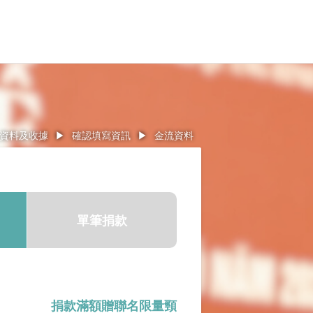
資料及收據
▶
確認填寫資訊
▶
金流資料
單筆捐款
捐款滿額贈聯名限量頸