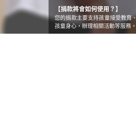
【捐款將會如何使用？】
您的捐款主要支持孩童接受教育
孩童身心，辦理相關活動等服務
發放獎助學金或助養金。
提供成績優秀或表現特殊者獎
發放新年紅包。
提供急難救助。
提供課外讀物、或文具及生活
提供營養補助、或舉辦才藝課
★
獨家好禮，讓溫暖陪伴你一整天
單筆捐款 800元以上，贈
至善「
輕巧耐用；單筆捐款 1,600元
用毛巾，適合日常生活使用。（