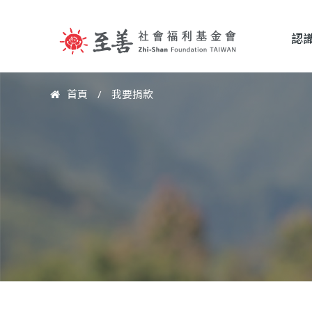
認
至
首頁
/
我要捐款
您
善
在
這
社
裡
會
福