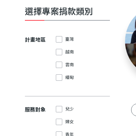
利
選擇專案捐款類別
基
金
計畫地區
臺灣
越南
會
雲南
緬甸
服務對象
兒少
婦女
青年