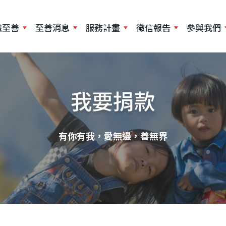
移
至
識至善
至善消息
服務計畫
徵信報告
參與我們
主
內
容
我要捐款
有你有我，愛無邊，善無界