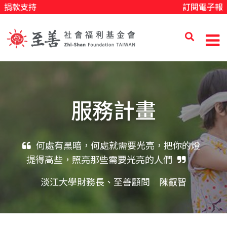
捐款支持
訂閱電子報
移
至
主
內
至
容
善
服務計畫
社
何處有黑暗，何處就需要光亮，把你的燈
提得高些，照亮那些需要光亮的人們
會
淡江大學財務長、至善顧問 陳叡智
福