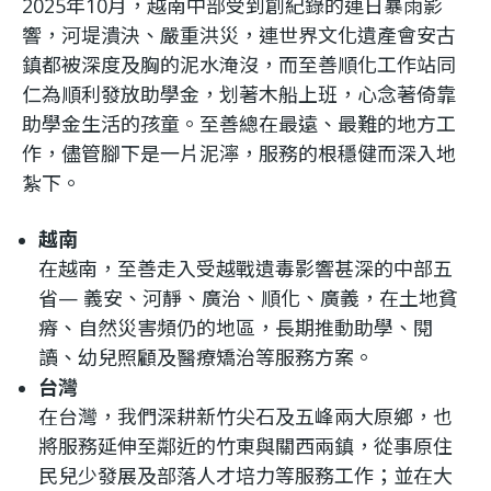
2025年10月，​越南中部受到創紀錄的連日暴雨影
響，河堤潰決、嚴重洪災，連世界文化遺產會安古
鎮都被深度及胸的泥水淹沒，而至善順化工作站同
仁為順利發放助學金，划著木船上班，心念著倚靠
助學金生活的孩童。至善總在最遠、最難的地方工
作，儘管腳下是一片泥濘，服務的根穩健而深入地
紮下。
越南
在越南，至善走入受越戰遺毒影響甚深的中部五
省— 義安、河靜、廣治、順化、廣義，在土地貧
瘠、自然災害頻仍的地區，長期推動助學、閱
讀、幼兒照顧及醫療矯治等服務方案。
台灣
在台灣，我們深耕新竹尖石及五峰兩大原鄉，也
將服務延伸至鄰近的竹東與關西兩鎮，從事原住
民兒少發展及部落人才培力等服務工作；並在大