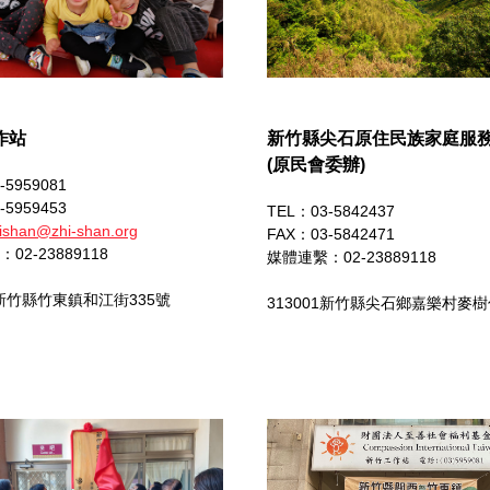
作站
新竹縣尖石原住民族家庭服
(原民會委辦)
-5959081
-5959453
TEL：03-5842437
ishan@zhi-shan.org
FAX：03-5842471
：
02-23889118
媒體連繫：
02-23889118
1新竹縣竹東鎮和江街335號
313001新竹縣尖石鄉嘉樂村麥樹