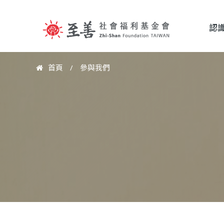
認
至
首頁
/
參與我們
您
善
在
這
社
裡
會
福