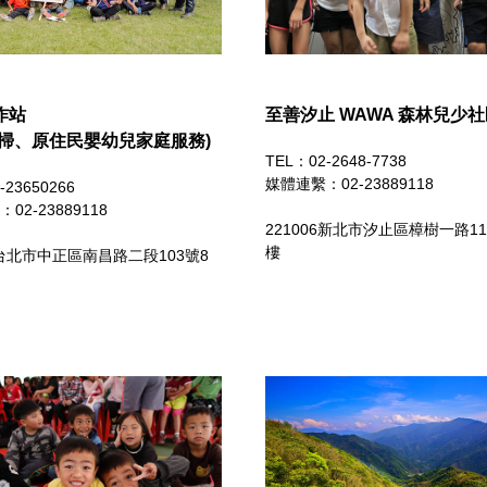
作站
至善汐止 WAWA 森林兒少
大掃、原住民嬰幼兒家庭服務)
TEL：02-2648-7738
媒體連繫：
02-23889118
-23650266
：
02-23889118
221006新北市汐止區樟樹一路11
樓
039台北市中正區南昌路二段103號8