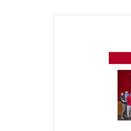
利
基
金
會