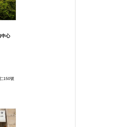
務中心
仁150號