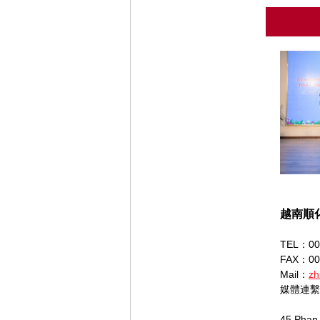
越南順
TEL：002
FAX：002
Mail：
zh
媒體連繫
45 Phan 