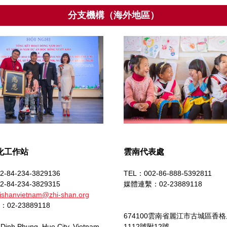
分支機構（海外地區）
化工作站
雲南代表處
-84-234-3829136
TEL：002-86-888-5392811
-84-234-3829315
媒體連繫：
02-23889118
ishanvietnam@zhi-shan.org
：
02-23889118
674100雲南省麗江市古城區香
Dinh Phung, Hue City, Vietnam
1112號附12號