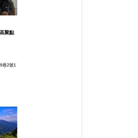
社區聚點
9巷2號1