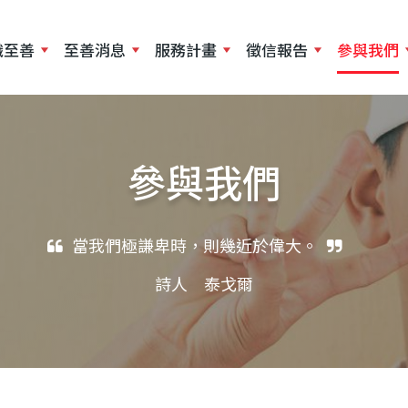
移
至
識至善
至善消息
服務計畫
徵信報告
參與我們
主
內
容
參與我們
當我們極謙卑時，則幾近於偉大。
詩人 泰戈爾