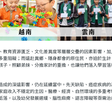
、教育資源匱乏、文化差異度等層層交疊的因素影響，加
多重阻礙；而遠赴異鄉、隱身都會的原住民，亦迫於生計
孩子，照顧弟妹、分擔家計的重擔，也讓他們落入學習落
造成的深遠影響，仍在延續當中。先天缺陷、癌症疾病的
家庭收入不穩定的主因。醫療、經濟、自然環境的多重考
低落，以及幼兒發展遲緩、腦性麻痺、語言障礙等亟需治