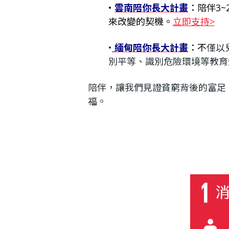
•
雲南陪你長大計畫
：陪伴3
來改變的契機。
立即支持>​
•
緬甸陪你長大計畫
：不
僅以
別平等、識別危險環境等教育
陪伴，讓我們見證貧窮背後的富足
福。