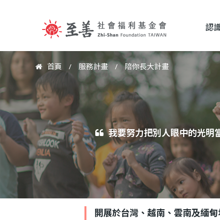
認
至
首頁
/
服務計畫
/
陪你長大計畫
您
善
在
這
社
裡
我要努力把別人眼中的光明
會
福
開展於台灣、越南、雲南及緬甸