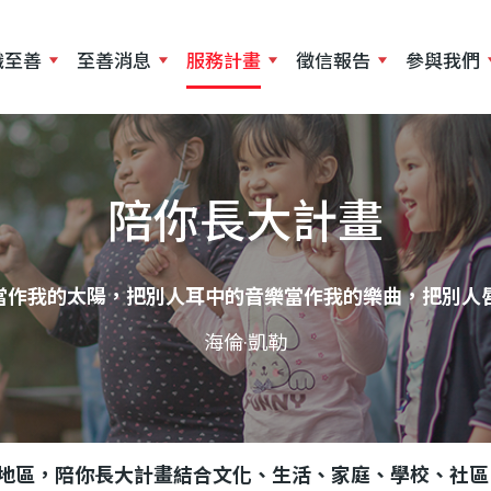
移
至
識至善
至善消息
服務計畫
徵信報告
參與我們
主
內
容
陪你長大計畫
當作我的太陽，把別人耳中的音樂當作我的樂曲，把別人
海倫·凱勒
地區，陪你長大計畫結合文化、生活、家庭、學校、社區