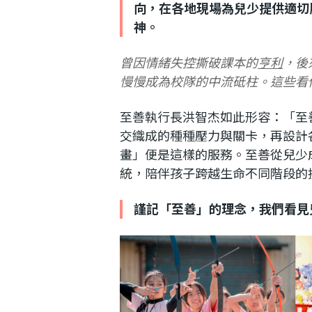
利
向，在各地現場為兒少提供適切
神。
基
曾因情緒失控撕破課本的
亨利
，後
金
慢慢成為校隊的中流砥柱。這些看
至善執行長洪智杰如此形容：「至
會
交織成的種種壓力與關卡，再設計
畫」便是這樣的服務。至善從兒少
統，陪伴孩子跨越生命不同階段的
謹記「至善」的理念，我們看見