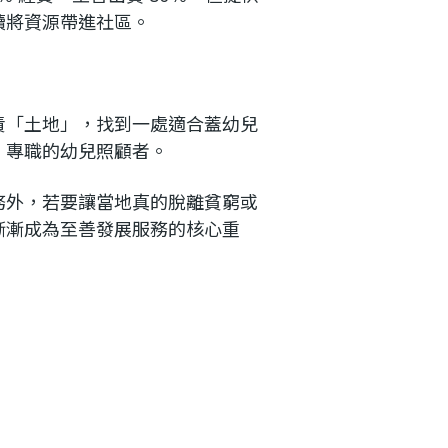
續將資源帶進社區。
責「土地」，找到一處適合蓋幼兒
、專職的幼兒照顧者。
務外，若要讓當地真的脫離貧窮或
漸漸成為至善發展服務的核心重