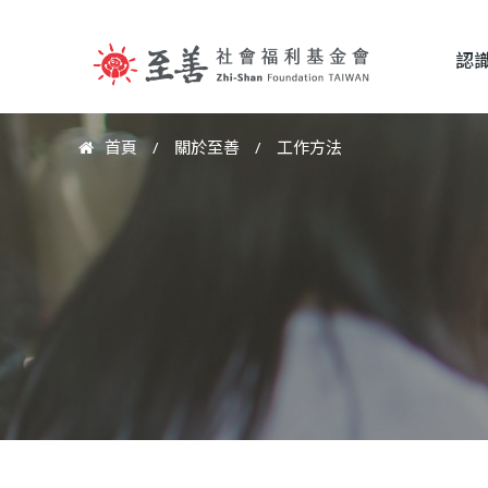
認
至
首頁
/
關於至善
/
工作方法
您
善
在
這
社
裡
會
福