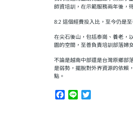
師資培訓，在示範服務兩年後，
8:2 這個經費投入比，至今仍是
在尖石後山，包括泰崗、養老，
園的空間，至善負責培訓部落婦
不論是越南中部還是台灣原鄉部
是弱勢，擺脫對外界資源的依賴
點。
F
Li
T
ac
n
w
e
e
itt
b
er
o