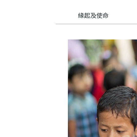
利
基
緣起及使命
金
會