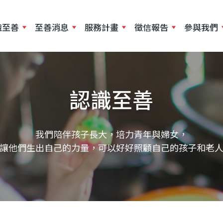
移
至
識至善
至善消息
服務計畫
徵信報告
參與我們
主
內
容
認識至善
我們陪伴孩子長大，培力青年與婦女，
讓他們生出自己的力量，可以好好照顧自己的孩子和老