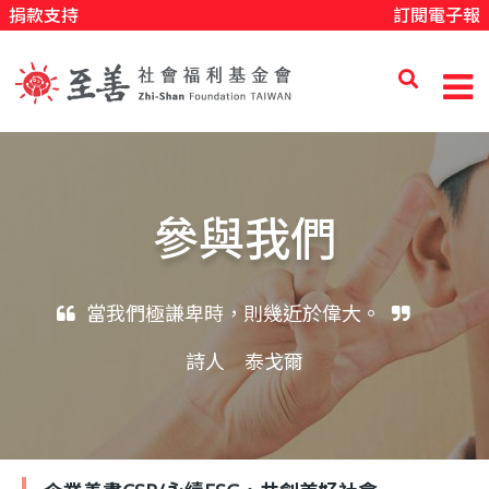
捐款支持
訂閱電子報
移
至
主
內
至
容
善
參與我們
社
當我們極謙卑時，則幾近於偉大。
會
詩人 泰戈爾
福