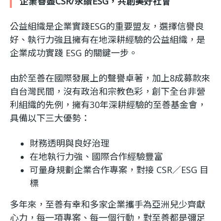
企業善盡CSR/永續ESG，共創美好社會
利
公益組織是企業實踐ESG的重要盟友，選擇信譽良
基
好、執行力強且擁有在地深耕經驗的公益組織，是
企業成功實踐 ESG 的關鍵一步。
金
由於至善在國際發展上的聲譽卓著，加上8成募款來
自台灣民間，沒有政治和宗教色彩，創下全台非營
會
利組織的先例，擁有30年深耕經驗的至善基金會，
具備以下三大優勢：
財務透明與良好治理
在地執行力強、國際合作經驗豐富
可量身規劃企業合作專案，對接 CSR／ESG 目
標
多年來，至善有幸和多家企業攜手為亞洲兒少齊獻
心力，每一項專案、每一個行動，對至善都是彌足