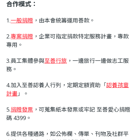
合作模式：
1.
一般捐贈
，由本會統籌運用善款。
2.
專案捐贈
，企業可指定捐款特定服務計畫，專款
專用。
3.員工集體參與
至善行旅
，一邊旅行一邊做志工服
務。
4.加入至善認養人行列，定期定額資助「
認養孩童
計畫
」。
5.
捐贈發票
，可蒐集紙本發票或牢記 至善愛心捐贈
碼 4399。
6.提供各種通路，如公佈欄、傳單、刊物及社群平