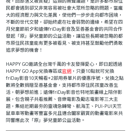
視，回部落又被質疑」這類的無聲議題，是許多都市原住
民都會遇到卻又非常容易被社會大眾所忽略的問題，當龐
大的經濟壓力與文化差異，使他們一步步走向都市困境，
不斷的世代交替，卻始終處在社會弱勢的邊緣，希望在四
月兒童節前夕和遠傳friDay影音及至善基金會的共同合作
發起「原」夢兒童節的公益活動，讓這些長期被忽略的都
市原住民孩童能有更多被看見、被支持甚至鼓勵他們勇敢
追求夢想的機會！
HAPPY GO邀請全台灣千萬的卡友發揮愛心，即日起透過
HAPPY GO App兌換專區或
官網
，只要10點就可兌換
friDay影音10天暢看+2部用券單片的優惠序號，兌換之點
數將全數捐贈至善基金會，支持都市原住民孩童改善生
活，朝夢想前進；遠傳friDay影音也特地策畫線上陪伴影
展，包含親子共看推薦、音樂電影及勵志電影等三大主
題，集結近期最夯的靈魂急轉彎、航海王、PUI-PUI天竺
鼠車車等動畫等豐富多元且適合闔家觀賞的動畫電影來共
同響應此次「原」夢兒童節公益活動。