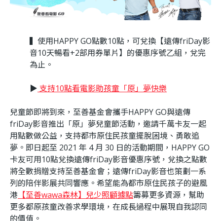
▍使用HAPPY GO點數10點，可兌換【遠傳friDay影
音10天暢看+2部用券單片】的優惠序號乙組，兌完
為止。
▶
支持10點看電影助孩童「原」夢快樂
兒童節即將到來，至善基金會攜手HAPPY GO與遠傳
friDay影音推出「原」夢兒童節活動，邀請千萬卡友一起
用點數做公益，支持都市原住民孩童擺脫困境、勇敢追
夢。即日起至 2021 年 4 月 30 日的活動期間，HAPPY GO
卡友可用10點兌換遠傳friDay影音優惠序號，兌換之點數
將全數捐贈支持至善基金會；遠傳friDay影音也策劃一系
列的陪伴影展共同響應。希望能為都市原住民孩子的避風
港
【至善wawa森林】兒少照顧據點
籌募更多資源，幫助
更多都原孩童改善求學環境，在成長過程中展現自我認同
的價值。