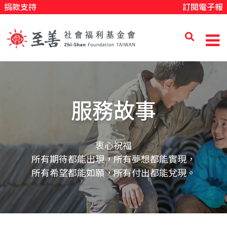
捐款支持
訂閱電子報
移
至
主
內
至
容
善
服務故事
社
衷心祝福
所有期待都能出現，所有夢想都能實現，
會
所有希望都能如願，所有付出都能兌現。
福