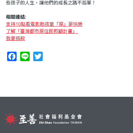
些孩子的人生，讓他們的成長之路不孤單！
相關連結:
支持10點看電影助孩童「原」夢快樂
了解「臺灣都市原住民照顧計畫」
我要捐款
F
Li
T
ac
n
w
e
e
itt
b
er
o
o
k