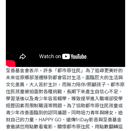
至善基金會表示，許多「都市原住民」為了追尋更美好的
未來從原鄉部落遷移到都會區討生活，面臨巨大的生活與
文化差異，大人苦於生計，而無力陪伴/照顧孩子。都市原
住民孩童被迫面對各種挑戰，長期下來產生自信心不足、
學習落後以及青少年容易輟學，導致提早進入職場卻受學
經歷因素而限制職涯等問題。為了協助都市原住民孩童或
青少年改善面臨到的認同議題，同時培力青年與婦女，造
就自己的力量，HAPPY GO、遠傳friDay影音與至善基金
會邀請您用點數看電影，關懷都市原住民，用點數翻轉這