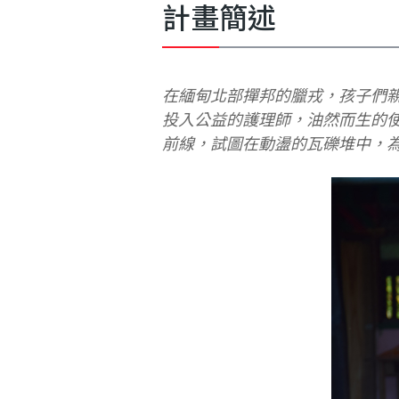
利
計畫簡述
基
在緬甸北部撣邦的臘戎，孩子們親切地
金
投入公益的護理師，油然而生的使命
前線，試圖在動盪的瓦礫堆中，
會