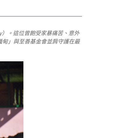
way）。這位曾飽受家暴痛苦、意外
友善緬甸」與至善基金會並肩守護在最