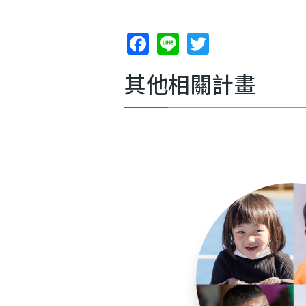
F
Li
T
ac
n
w
其他相關計畫
e
e
itt
b
er
o
o
k