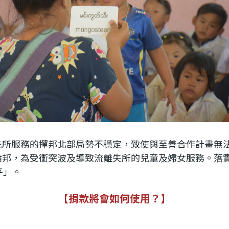
所服務的撣邦北部局勢不穩定，致使與至善合作計畫無法
倫邦，為受衝突波及導致流離失所的兒童及婦女服務。落
平」。
【捐款將會如何使用？】