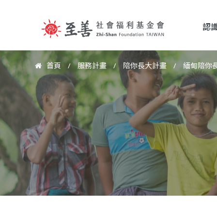
認
至
首頁
/
服務計畫
/
陪你長大計畫
/
緬甸陪你
您
善
在
這
社
裡
會
福