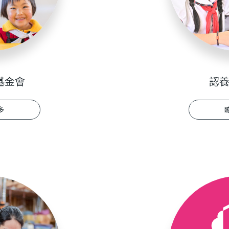
基金會
認
多