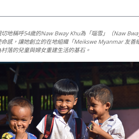
稱呼54歲的Naw Bway Khu為「瑙雪」（Naw B
感，讓她創立的在地組織「Meikswe Myanmar 
為村落的兒童與婦女重建生活的基石。