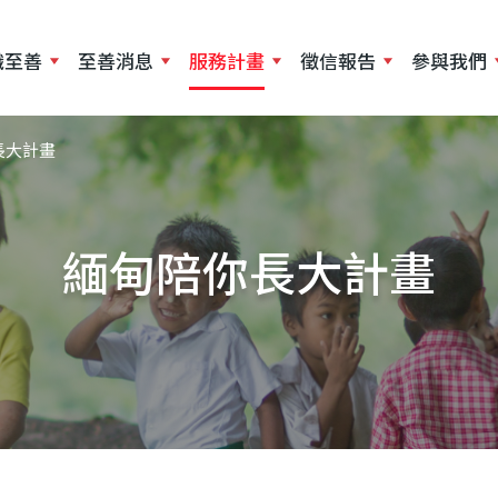
移
至
識至善
至善消息
服務計畫
徵信報告
參與我們
主
內
容
長大計畫
緬甸陪你長大計畫