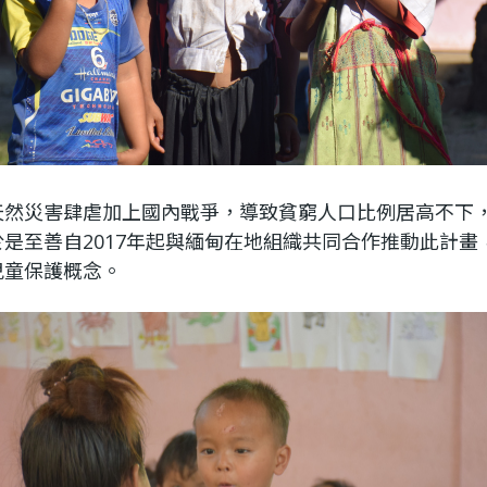
天然災害肆虐加上國內戰爭，導致貧窮人口比例居高不下
是至善自2017年起與緬甸在地組織共同合作推動此計
兒童保護概念。