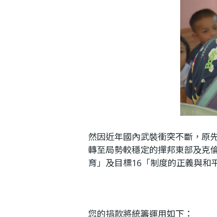
然因近年國內武裝衝突不斷，原先
轉至局勢較穩定的撣邦東部及克
育」及目標16「制度的正義與和
您的捐款將統籌運用如下：