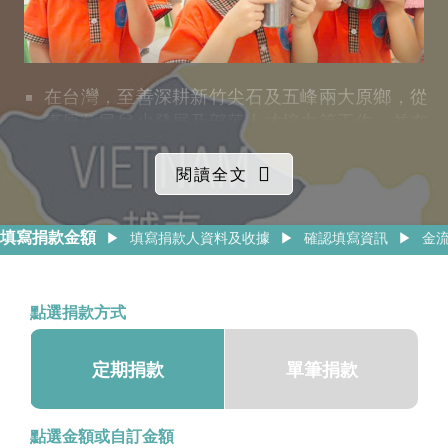
在台灣，至善深耕新竹尖石及五峰兩大原鄉，從
事原住民兒少發展及部落人才培力等工作；並在
大台北都會區陪伴都市原住民兒少並培力都市原
住民婦女使其經濟自立。
閱讀全文
填寫捐款金額
▶
填寫捐款人資料及收據
▶
確認填寫資訊
▶
金
點選捐款方式
定期捐款
單筆捐款
在雲南，自 2006 年起於少數民族地區服務大山
點選金額或自訂金額
裡的孩子，不僅能就學，還能多方探索，找到學