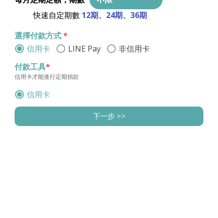
快速自定期數
12期
、
24期
、
36期
選擇付款方式
*
信用卡
LINE Pay
非信用卡
付款工具
*
信用卡才能進行定期捐款
信用卡
計畫詳細介紹 ▶ 【
支持至善計畫
】
下一步 >>
收據資
<< 上一步
★
獨家好禮，讓溫暖陪伴你一整天
★
訊
款
單
筆
捐
款 8
00元以
上，贈
至善「伴你隨行」手機掛
800
繩
，輕巧耐用；單筆捐款 1,600元以上，贈「療癒
填寫捐
是否需要收
時光」旅用毛巾，適合日常生活使用。
（贈品皆可
款人基
據
*
累計）
本資訊
不需
要，
★ 感謝禮將於15個工作天內由倉庫統一出貨，實際送達時
(*為必