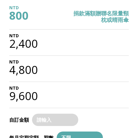
習的樂趣，同時也進一步提升並改善農村教育品
800
捐款滿額贈聯名限量頸
質。
枕或晴雨傘
2,400
4,800
在緬甸，自 2017 年起與緬甸在地組織共同合作
9,600
於農村推動幼兒照顧計畫，除強化家長育兒知識
及親職能力，並推廣全面性兒童發展及兒童保護
概念。
自訂金額
每月定期定額，期數