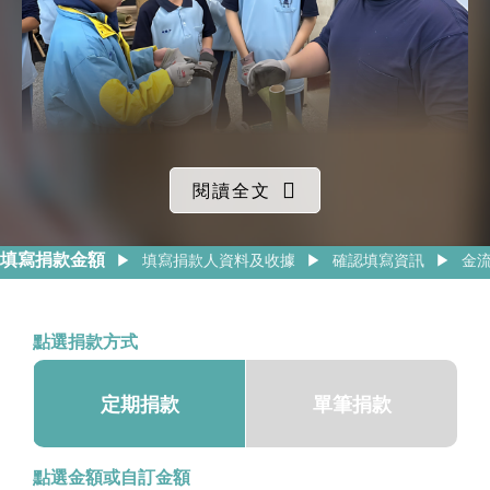
閱讀全文
台灣原住民族語被聯合國教科文組織（UNESCO）
認定為嚴重流失及瀕危，語言作為文化的載體，呈
填寫捐款金額
▶
填寫捐款人資料及收據
▶
確認填寫資訊
▶
金
現的是文化的快速消逝​，而當一個族群的文化面臨
斷層，會有多少人因而失根、自我困惑？這些都是
數據都難以呈現的，原鄉部落長期面臨人口老化與
點選捐款方式
青年外流，加上天然災害頻繁，留在部落的居民需
要面對部落的產業、文化及生態逐漸被邊緣化等多
定期捐款
單筆捐款
重挑戰。
點選金額或自訂金額