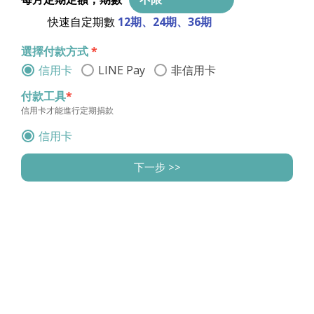
力，以期實現人才留鄉、文化永續，讓部落穩健邁
快速自定期數
12期
、
24期
、
36期
向未來。
選擇付款方式
*
此一計畫落實聯合國永續發展目標1「消除貧窮」、
信用卡
LINE Pay
非信用卡
目標3「健康與福祉」、目標4「優質教育」、目標
8「就業與經濟成長」及目標10「消弭不平等」。
付款工具
*
信用卡才能進行定期捐款
【捐款將如何使用？】
信用卡
您的捐款將作如下使用：
下一步 >>
(一)青年育才與生計支持：幫助有志回到家鄉發展的
收據資
<< 上一步
青年，提供穩定的培力與生計支持，使他們能安心
投入部落社區營造、民族教育推動與友善農業發
訊
款
展，在實務參與中累積專業能力與經驗，逐步成為
800
填寫捐
部落長期且穩定的重要人才。
是否需要收
款人基
據
*
(二)青少年返鄉學習與服務：支持在外就讀的高中生
本資訊
不需
與大學生，於寒暑假及假日返鄉實習與服務，協助
要，
(*為必