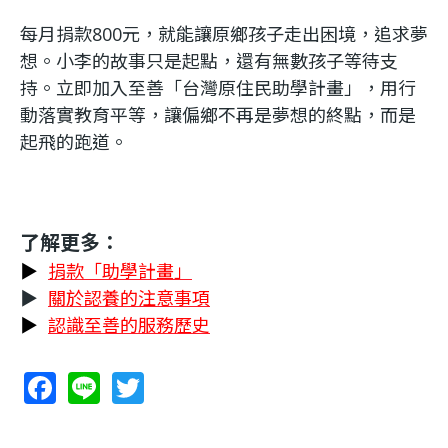
每月捐款800元，就能讓原鄉孩子走出困境，追求夢
想。小李的故事只是起點，還有無數孩子等待支
持。立即加入至善「台灣原住民助學計畫」，用行
動落實教育平等，讓偏鄉不再是夢想的終點，而是
起飛的跑道。
了解更多：
▶
捐款「助學計畫」
▶
關於認養的注意事項
▶
認識至善的服務歷史
F
Li
T
ac
n
w