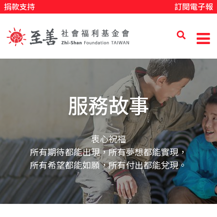
捐款支持
訂閱電子報
移
至
主
內
至
容
善
服務故事
社
衷心祝福
所有期待都能出現，所有夢想都能實現，
會
所有希望都能如願，所有付出都能兌現。
福