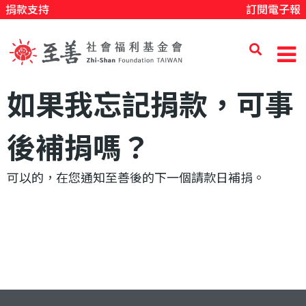
捐款支持
訂閱電子報
移
至
主
內
至
如果我忘記捐款，可事
容
善
後補捐嗎？
可以的，在您通知至善後的下一個請款日補捐。
社
會
福