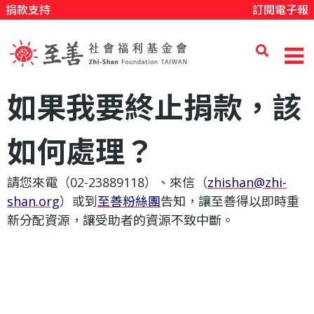
捐款支持
訂閱電子報
移
至
主
內
至
如果我要終止捐款，該
容
善
如何處理？
請您來電（02-23889118）、來信（
zhishan@zhi-
社
shan.org
）或到
至善粉絲團
告知，讓至善得以即時重
新分配資源，讓受助者的資源不致中斷。
會
福