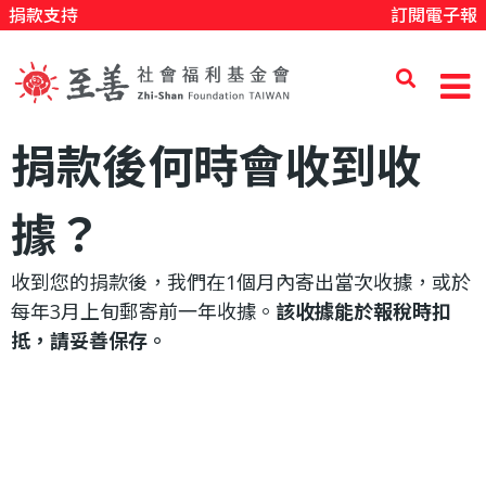
捐款支持
訂閱電子報
移
至
主
內
至
捐款後何時會收到收
容
善
據？
收到您的捐款後，我們在1個月內寄出當次收據，或於
社
每年3月上旬郵寄前一年收據。
該收據能於報稅時扣
抵，請妥善保存。
會
福