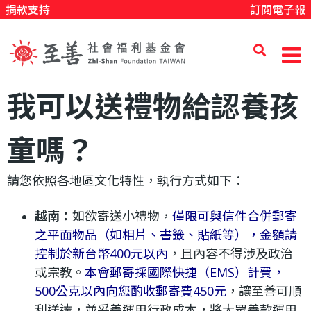
捐款支持
訂閱電子報
移
至
主
內
至
我可以送禮物給認養孩
容
善
童嗎？
請您依照各地區文化特性，執行方式如下：
社
越南：
如欲寄送小禮物，
僅限可與信件合併郵寄
會
之平面物品（如相片、書籤、貼紙等），金額請
控制於新台幣400元以內
，且內容不得涉及政治
福
或宗教。
本會郵寄採國際快捷（EMS）計費，
500公克以內向您酌收郵寄費450元
，讓至善可順
利送達，並妥善運用行政成本，將大眾善款運用