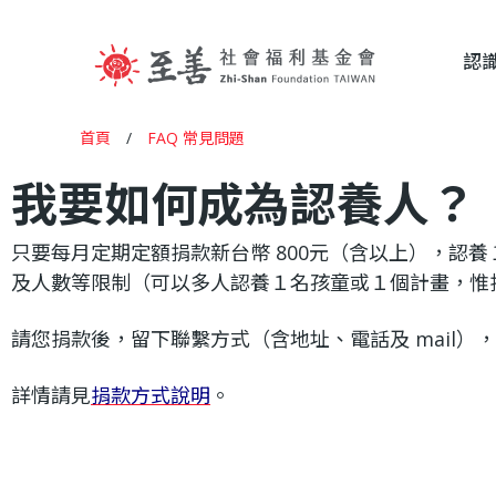
認
至
首頁
/
FAQ 常見問題
您
我要如何成為認養人？
善
在
這
只要每月定期定額捐款新台幣 800元（含以上），認養
社
及人數等限制（可以多人認養１名孩童或１個計畫，惟
裡
請您捐款後，留下聯繫方式（含地址、電話及 mail）
會
詳情請見
捐款方式說明
。
福