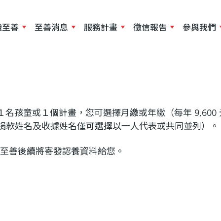
移
至
識至善
至善消息
服務計畫
徵信報告
參與我們
主
內
容
１名孩童或１個計畫，您可選擇月繳或年繳（每年 9,60
捐款姓名及收據姓名僅可選擇以一人代表或共同並列）。
，至善後續將寄發認養資料給您。