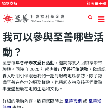
捐款支持
訂閱電子報
移
至
主
內
至
我可以參與至善哪些活
容
善
動？
至善每年會舉辦
友愛日活動
，邀請認養人回娘家聚聚
社
聊聊。同時自 2020 年起也推出
至善行旅活動
，邀請認
養人呼朋引伴跟著我們一起到服務地區參訪，除了認
會
識至善在各地的服務樣貌，也捲起衣袖為孩子們做點
事並體驗最在地的生活和文化。
福
詳細的活動內容，歡迎您隨時上
至善官網
或
至善粉
絲團
查詢。