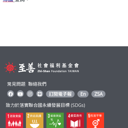
利
基
金
會
常見問題
聯絡我們
訂閱電子報
En
ZSA
致力於落實聯合國永續發展目標 (SDGs)