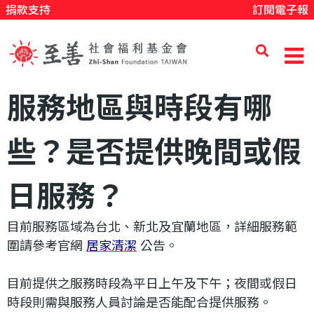
捐款支持
訂閱電子報
移
至
主
內
至
服務地區與時段有哪
容
善
些？是否提供晚間或假
社
日服務？
目前服務區域為台北、新北及宜蘭地區，詳細服務範
會
圍請參考官網
居家清潔
公告。
福
目前提供之服務時段為平日上午及下午；夜間或假日
時段則需與服務人員討論是否能配合提供服務。