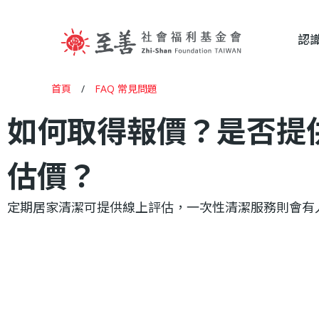
認
至
首頁
/
FAQ 常見問題
您
如何取得報價？是否提
善
在
這
估價？
社
裡
定期居家清潔可提供線上評估，一次性清潔服務則會有
會
福