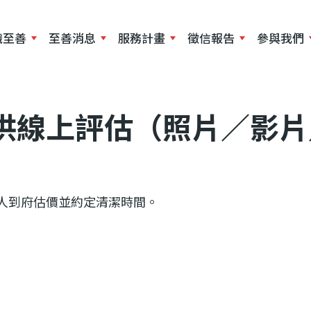
移
至
識至善
至善消息
服務計畫
徵信報告
參與我們
主
內
容
供線上評估（照片／影片
人到府估價並約定清潔時間。