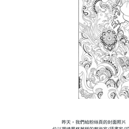
昨天，我們給粉絲頁的封面照片「換
位以禪繞風格著稱的藝術家/插畫家/