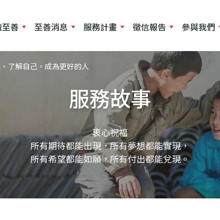
移
至
識至善
至善消息
服務計畫
徵信報告
參與我們
主
內
容
己、了解自己，成為更好的人
服務故事
衷心祝福
所有期待都能出現，所有夢想都能實現，
所有希望都能如願，所有付出都能兌現。