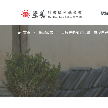
認
至
首頁
/
現場故事
/
大羅天老師來說畫：感受自
您
善
在
這
社
裡
會
福