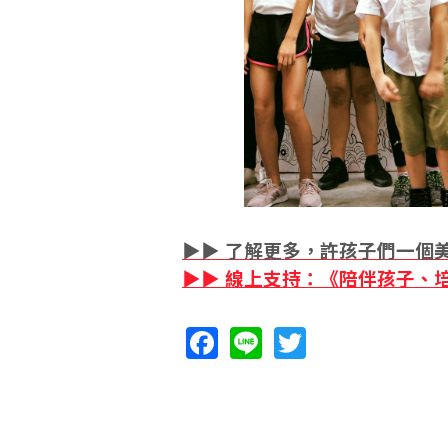
▶▶ 了解更多，許孩子們一個
▶▶ 線上支持：《陪伴孩子、
F
Li
T
ac
n
w
e
e
itt
b
er