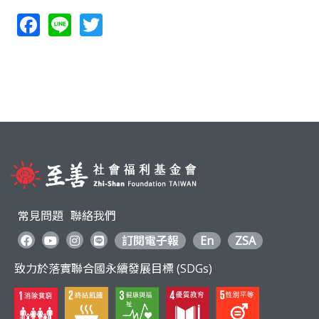
F
Li
T
ac
n
w
e
e
itt
b
er
o
o
k
常見問題
聯絡我們
訂閱電子報
En
ZSA
致力於落實聯合國永續發展目標 (SDGs)