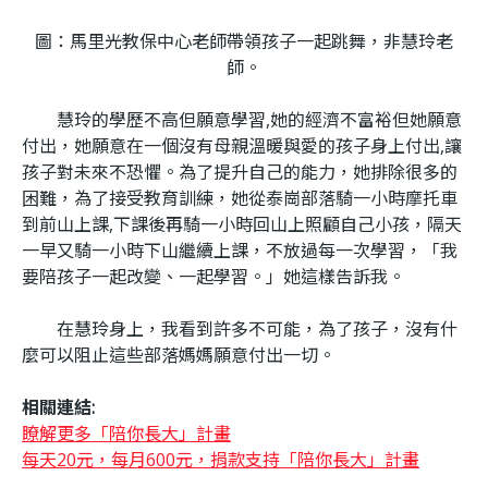
圖：馬里光教保中心老師帶領孩子一起跳舞，非慧玲老
師。
慧玲的學歷不高但願意學習,她的經濟不富裕但她願意
付出，她願意在一個沒有母親溫暖與愛的孩子身上付出,讓
孩子對未來不恐懼。為了提升自己的能力，她排除很多的
困難，為了接受教育訓練，她從泰崗部落騎一小時摩托車
到前山上課,下課後再騎一小時回山上照顧自己小孩，隔天
一早又騎一小時下山繼續上課，不放過每一次學習，「我
要陪孩子一起改變、一起學習。」她這樣告訴我。
在慧玲身上，我看到許多不可能，為了孩子，沒有什
麼可以阻止這些部落媽媽願意付出一切。
相關連結:
瞭解更多「陪你長大」計畫
每天20元，每月600元，捐款支持「陪你長大」計畫