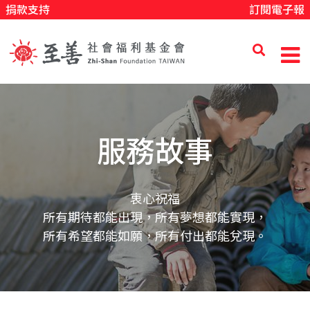
捐款支持
訂閱電子報
移
至
主
內
至
容
善
服務故事
社
衷心祝福
所有期待都能出現，所有夢想都能實現，
會
所有希望都能如願，所有付出都能兌現。
福