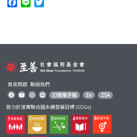
F
Li
T
ac
n
w
e
e
itt
b
er
o
o
k
常見問題
聯絡我們
訂閱電子報
En
ZSA
致力於落實聯合國永續發展目標 (SDGs)