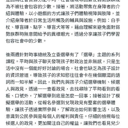
為不被社會包容的少數。接著，將活動聚焦在身障者的介
紹與體驗，以小遊戲的方式讓孩子們體驗視障與肢障，並
介紹身障者於日常生活所觸及的輔具與設施，例如：白手
杖、導盲磚、點字、導盲犬等等，藉由理解來避免面對弱
勢族群時無意間給予的異樣眼光，透過分享讓孩子們學習
包容社會中的少數。
後兩週針對時事總統及立委選舉有了「選舉」主題的系列
課程。平時與孩子聊天發現孩子對政治並非無感，只是生
活中沒有一個能好好討論的場合，社會也缺乏為孩子設計
的資訊管道，導致孩子的求知慾往往會卡在幾個艱澀的語
詞而一知半解。因此，我們先與孩子介紹選舉機制、候選
人與政見，透過一一查看政見，去找尋除了平時看到的看
板、口號外，了解選舉到底是怎麼一回事；接著設計了模
擬選舉的活動，從報名參選到兌現政見有整套的選舉體
驗，讓孩子透過實際參與，了解政治如何影響生活，以及
意識到公民參與是每個人的權利與責任。仔細的檢視每位
候選人的政見，更加關注自己的權益，讓我們也看見兒少