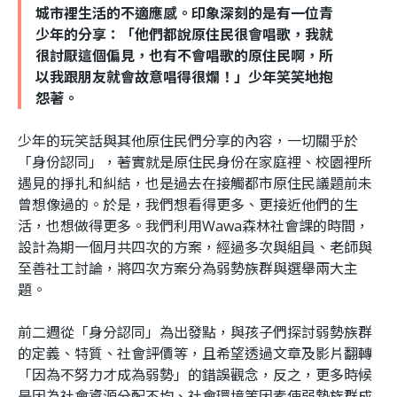
城市裡生活的不適應感。印象深刻的是有一位青
少年的分享：「他們都說原住民很會唱歌，我就
很討厭這個偏見，也有不會唱歌的原住民啊，所
以我跟朋友就會故意唱得很爛！」少年笑笑地抱
怨著。
少年的玩笑話與其他原住民們分享的內容，一切關乎於
「身份認同」，著實就是原住民身份在家庭裡、校園裡所
遇見的掙扎和糾結，也是過去在接觸都市原住民議題前未
曾想像過的。於是，我們想看得更多、更接近他們的生
活，也想做得更多。我們利用Wawa森林社會課的時間，
設計為期一個月共四次的方案，經過多次與組員、老師與
至善社工討論，將四次方案分為弱勢族群與選舉兩大主
題。
前二週從「身分認同」為出發點，與孩子們探討弱勢族群
的定義、特質、社會評價等，且希望透過文章及影片翻轉
「因為不努力才成為弱勢」的錯誤觀念，反之，更多時候
是因為社會資源分配不均、社會環境等因素使弱勢族群成