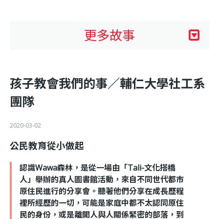
利
基
更多故事
金
孩子教會我們的事／輔仁大學社工系
會
團隊
2020-03-02
公民教育從小做起
認識Wawa森林，是從一場由「Tali-文化搭橋
人」舉辦的真人圖書館活動，來自不同世代都市
原住民進行的分享會。聽著他們分享在成長歷程
裡所經歷的一切，可能是家庭中都不太認同原住
民的身份，或是離開人與人關係緊密的部落，到