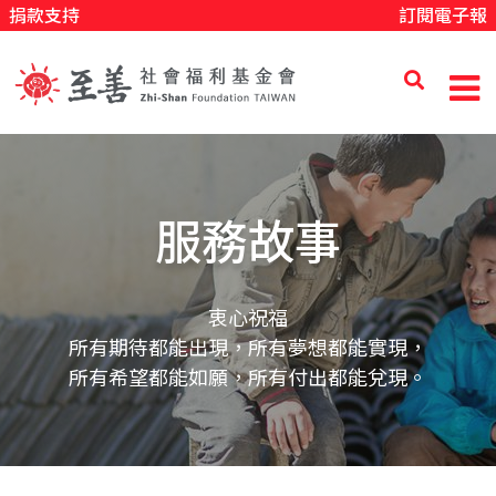
捐款支持
訂閱電子報
移
至
主
內
至
容
善
服務故事
社
衷心祝福
所有期待都能出現，所有夢想都能實現，
會
所有希望都能如願，所有付出都能兌現。
福