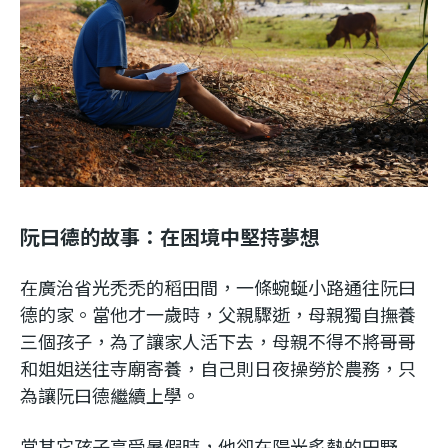
阮曰德的故事：在困境中堅持夢想
在廣治省光禿禿的稻田間，一條蜿蜒小路通往阮曰
德的家。當他才一歲時，父親驟逝，母親獨自撫養
三個孩子，為了讓家人活下去，母親不得不將哥哥
和姐姐送往寺廟寄養，自己則日夜操勞於農務，只
為讓阮曰德繼續上學。
當其它孩子享受暑假時，他卻在陽光炙熱的田野