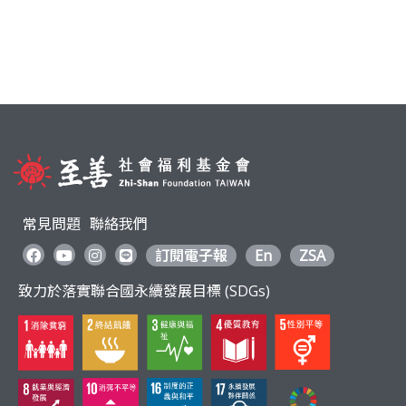
ac
n
w
e
e
itt
b
er
o
o
k
常見問題
聯絡我們
訂閱電子報
En
ZSA
致力於落實聯合國永續發展目標 (SDGs)