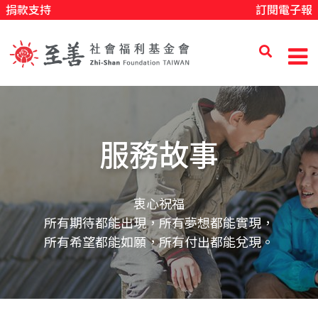
捐款支持
訂閱電子報
移
至
主
內
至
容
善
服務故事
社
衷心祝福
所有期待都能出現，所有夢想都能實現，
會
所有希望都能如願，所有付出都能兌現。
福