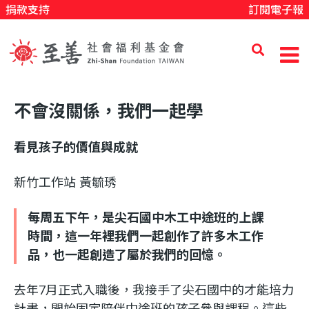
捐款支持
訂閱電子報
移
至
主
內
至
容
不會沒關係，我們一起學
善
看見孩子的價值與成就
社
新竹工作站 黃毓琇
每周五下午，是尖石國中木工中途班的上課
會
時間，這一年裡我們一起創作了許多木工作
品，也一起創造了屬於我們的回憶。
福
去年7月正式入職後，我接手了尖石國中的才能培力
計畫，開始固定陪伴中途班的孩子參與課程。這些