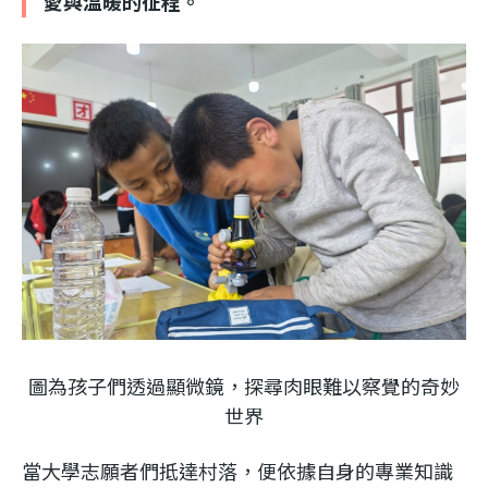
愛與溫暖的征程。
利
基
金
會
圖為孩子們透過顯微鏡，探尋肉眼難以察覺的奇妙
世界
當大學志願者們抵達村落，便依據自身的專業知識