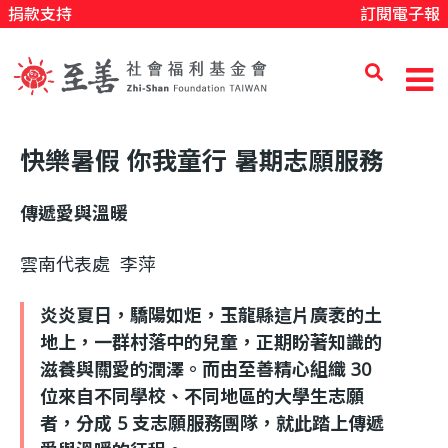
捐款支持
訂閱電子報
移
至
主
內
至
容
快樂暑假 你我童行 暑期志願服務
善
傳遞愛與溫暖
社
雲南代表處 李萍
炎炎夏日，驕陽如炬，玉龍縣這片廣袤的土
會
地上，一群村落中的兒童，正期盼著知識的
滋養與關愛的潤澤。而由至善精心組織 30
福
位來自不同學校、不同地區的大學生志願
者，分成 5 支志願服務團隊，就此踏上傳遞