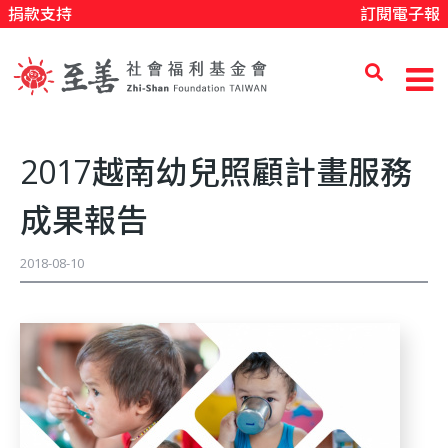
捐款支持
訂閱電子報
移
至
主
內
至
容
2017越南幼兒照顧計畫服務
善
成果報告
社
2018-08-10
會
福