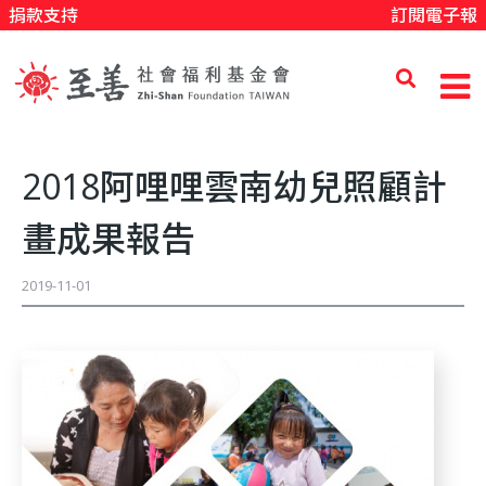
捐款支持
訂閱電子報
移
至
主
內
至
容
2018阿哩哩雲南幼兒照顧計
善
畫成果報告
社
2019-11-01
會
福