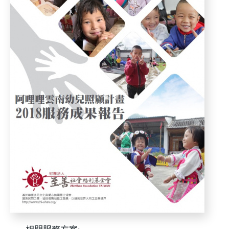
利
基
金
會