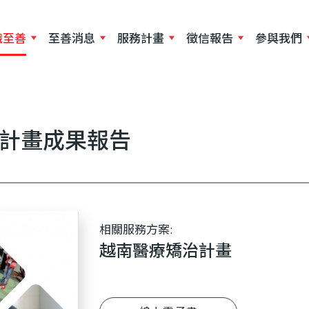
移
至
識至善
至善消息
服務計畫
徵信報告
參與我們
主
內
容
治計畫成果報告
相關服務方案:
越南醫療矯治計畫