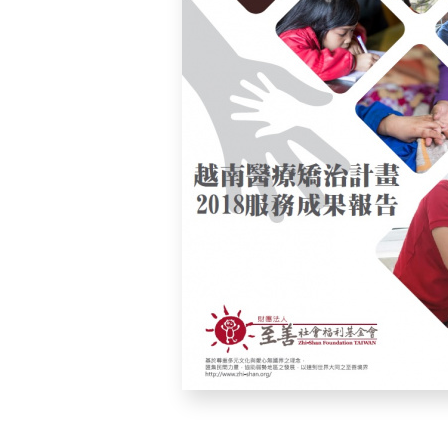
利
基
金
會