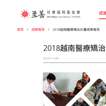
認
至
首頁
/
成果報告
/
2018越南醫療矯治計畫成果報告
您
善
在
2018越南醫療矯
這
社
2019-11-28
裡
會
福