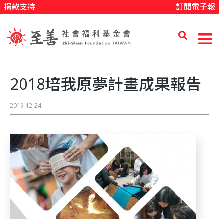
捐款支持
訂閱電子報
移
至
主
內
至
容
2018培我原夢計畫成果報告
善
2019-12-24
社
會
福