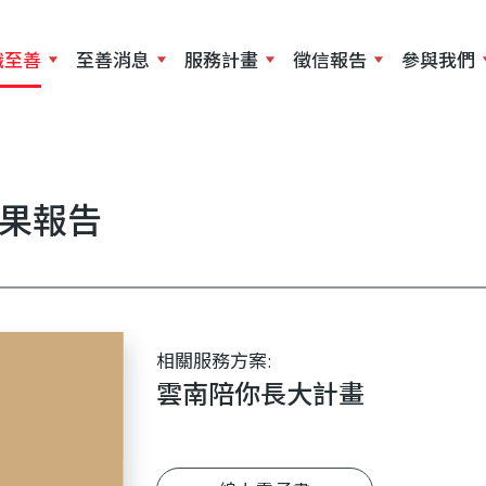
移
至
識至善
至善消息
服務計畫
徵信報告
參與我們
主
內
容
成果報告
相關服務方案:
雲南陪你長大計畫