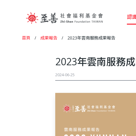
認
至
首頁
/
成果報告
/
2023年雲南服務成果報告
您
善
在
2023年雲南服務
這
社
2024-06-25
裡
會
福