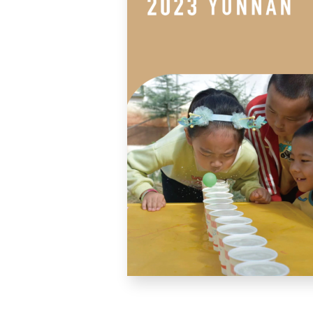
利
基
金
會