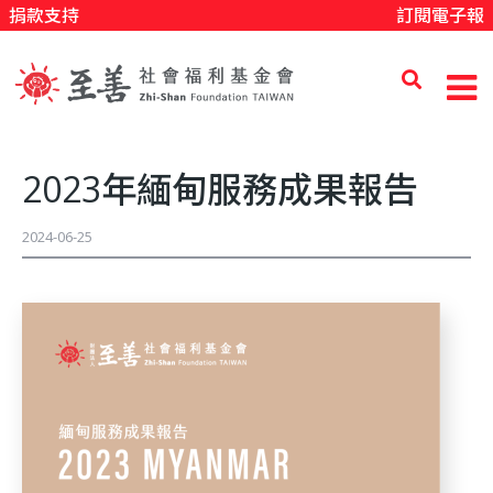
捐款支持
訂閱電子報
移
至
主
內
至
容
2023年緬甸服務成果報告
善
2024-06-25
社
會
福