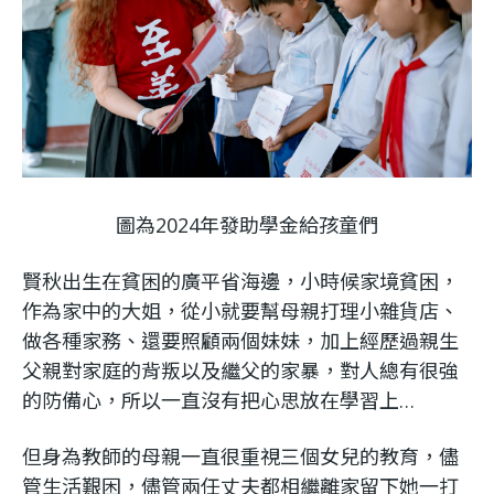
利
基
金
會
圖為2024年發助學金給孩童們
賢秋出生在貧困的廣平省海邊，小時候家境貧困，
作為家中的大姐，從小就要幫母親打理小雜貨店、
做各種家務、還要照顧兩個妹妹，加上經歷過親生
父親對家庭的背叛以及繼父的家暴，對人總有很強
的防備心，所以一直沒有把心思放在學習上…
但身為教師的母親一直很重視三個女兒的教育，儘
管生活艱困，儘管兩任丈夫都相繼離家留下她一打