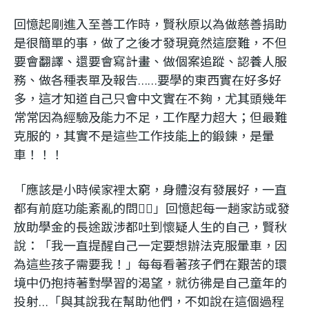
回憶起剛進入至善工作時，賢秋原以為做慈善捐助
是很簡單的事，做了之後才發現竟然這麼難，不但
要會翻譯、還要會寫計畫、做個案追蹤、認養人服
務、做各種表單及報告……要學的東西實在好多好
多，這才知道自己只會中文實在不夠，尤其頭幾年
常常因為經驗及能力不足，工作壓力超大；但最難
克服的，其實不是這些工作技能上的鍛鍊，是暈
車！！！
「應該是小時候家裡太窮，身體沒有發展好，一直
都有前庭功能紊亂的問題〪」回憶起每一趟家訪或發
放助學金的長途跋涉都吐到懷疑人生的自己，賢秋
說：「我一直提醒自己一定要想辦法克服暈車，因
為這些孩子需要我！」每每看著孩子們在艱苦的環
境中仍抱持著對學習的渴望，就彷彿是自己童年的
投射…「與其說我在幫助他們，不如說在這個過程