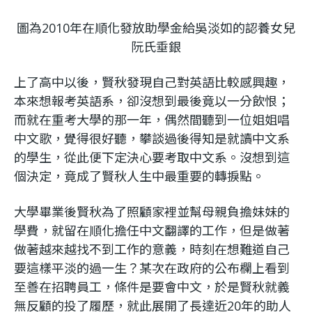
圖為2010年在順化發放助學金給吳淡如的認養女兒
阮氏垂銀
上了高中以後，賢秋發現自己對英語比較感興趣，
本來想報考英語系，卻沒想到最後竟以一分飲恨；
而就在重考大學的那一年，偶然間聽到一位姐姐唱
中文歌，覺得很好聽，攀談過後得知是就讀中文系
的學生，從此便下定決心要考取中文系。沒想到這
個決定，竟成了賢秋人生中最重要的轉捩點。
大學畢業後賢秋為了照顧家裡並幫母親負擔妹妹的
學費，就留在順化擔任中文翻譯的工作，但是做著
做著越來越找不到工作的意義，時刻在想難道自己
要這樣平淡的過一生？某次在政府的公布欄上看到
至善在招聘員工，條件是要會中文，於是賢秋就義
無反顧的投了履歷，就此展開了長達近20年的助人