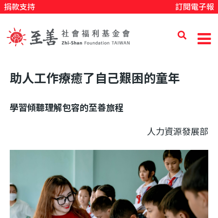
捐款支持
訂閱電子報
移
至
主
內
至
容
助人工作療癒了自己艱困的童年
善
學習傾聽理解包容的至善旅程
社
人力資源發展部
會
福