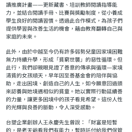
讀推廣計畫——更新藏書、培訓教師閱讀指導能
力，並結合閱讀手冊、比賽與獎勵制度，從小養成
學生良好的閱讀習慣。透過此合作模式，為孩子們
提供學習與改善生活的機會，藉由教育翻轉自己與
家庭的未來。
此外，由於中越至今仍有許多弱勢兒童因家境困難
無力持續升學，形成「貧窮世襲」的惡性循環。但
此行，我們卻親眼見證了善意的傳承與循環—家境
清貧的女孩順天，早年因至善基金會的陪伴與協
助，走出困境、創造自己的人生，如今願意回過頭
來認養與她境遇相似的貧童。她以實際行動延續善
的力量，讓更多困境中的孩子看見希望。這份人性
的光輝與良善的脈動，令人深受感動。
台塑企業創辦人王永慶先生曾說：「財富是短暫
的，是老天爺看我們有能力，暫時託付給我們保管