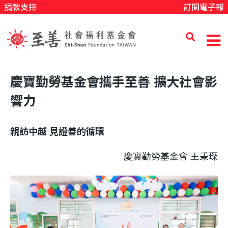
捐款支持
訂閱電子報
移
至
主
內
至
容
慶寶勤勞基金會攜手至善 擴大社會影
響力
善
親訪中越 見證善的循環
社
慶寶勤勞基金會 王秉琛
會
福