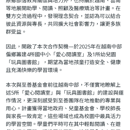
原鄉部落教育關懷與培力外，也持續於越南、雲南
等地展開助學、閱讀、照顧及醫療矯治等計畫。在
雙方交流過程中，發現理念契合，並認為可以結合
彼此資源與專長，共同擴大社會影響力，讓更多族
群受益。
因此，開啟了本次合作契機—於2025年在越南中部
偏鄉籌建4所國中小「愛心閱讀室」及1所幼兒園
「玩具圖書館」，期望為當地孩童打造安全、健康
且充滿快樂的學習環境。
本次與至善基金會前往越南中部，不僅實地瞭解上
述5所「愛心閱讀室」與「玩具圖書館」的建設與運
作情況，更深刻感受到至善團隊在地推動的專業與
用心。計畫獲得當地政府、兒童基金會、學校師長
與家長一致肯定，這些場域也成為校園中最具活力
的學習空間。學童們平時可在其中輕鬆閱讀、在遊