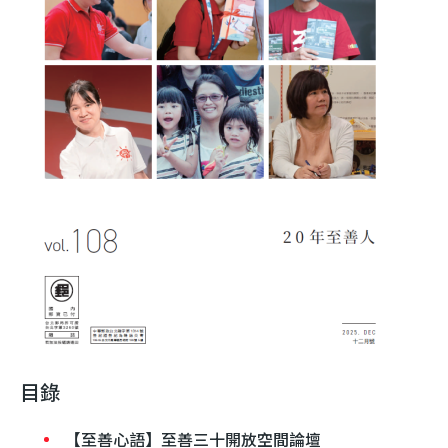
利
基
金
會
目錄
【至善心語】至善三十開放空間論壇