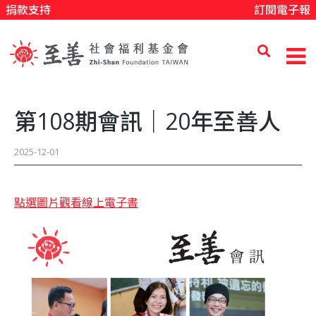
捐款支持
訂閱電子報
移
至
主
內
至
容
第108期會訊｜20年至善人
善
2025-12-01
社
點選圖片觀看線上電子書
會
福