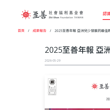
認
至
首頁
/
成果報告
/
2025至善年報 亞洲兒少發展的最佳
您
善
在
2025至善年報 
這
社
2026-05-29
裡
會
福