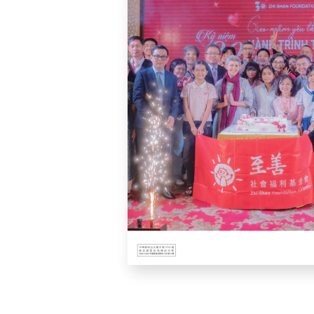
利
基
金
會