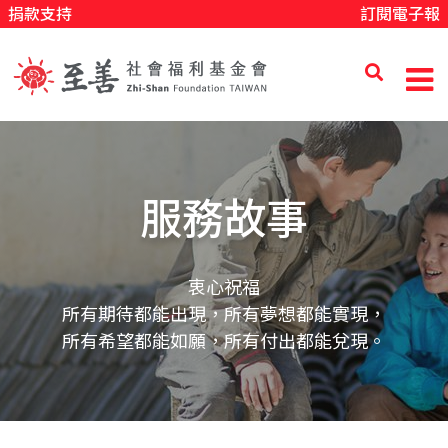
捐款支持
訂閱電子報
移
至
主
內
至
容
善
服務故事
社
衷心祝福
所有期待都能出現，所有夢想都能實現，
會
所有希望都能如願，所有付出都能兌現。
福