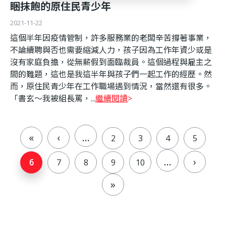
睏抹飽的原住民青少年
2021-11-22
這個半年因疫情管制，許多服務業的老闆辛苦撐著事業，
不論續聘與否也需要縮減人力，孩子因為工作年資少或是
沒有家庭負擔，從無薪假到面臨裁員。這個過程與雇主之
間的難題，這也是我這半年與孩子們一起工作的經歷。然
而，原住民青少年在工作職場遇到情況，當然還有很多。
「書玄～我被組長罵，...
繼續閱讀
«
‹
…
2
3
4
5
頁
面
…
›
6
7
8
9
10
»