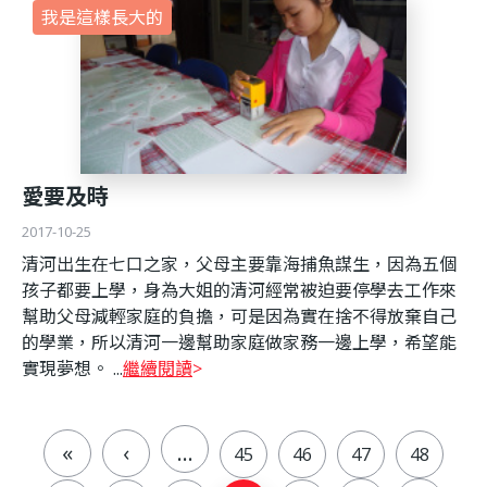
我是這樣長大的
愛要及時
2017-10-25
清河出生在七口之家，父母主要靠海捕魚謀生，因為五個
孩子都要上學，身為大姐的清河經常被迫要停學去工作來
幫助父母減輕家庭的負擔，可是因為實在捨不得放棄自己
的學業，所以清河一邊幫助家庭做家務一邊上學，希望能
實現夢想。 ...
繼續閱讀
«
‹
…
45
46
47
48
頁