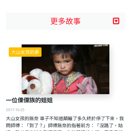
利
基
更多故事
金
大山女孩的夢
會
一位傈僳族的姐姐
2017-10-25
大山女孩的無奈 車子不知道顛簸了多久終於停了下來，我
問師傅：「到了？」師傅無奈的指著前方：「沒路了，姑