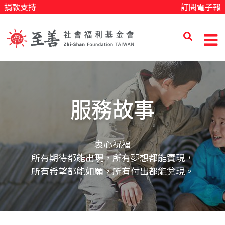
捐款支持
訂閱電子報
移
至
主
內
至
容
善
服務故事
社
衷心祝福
所有期待都能出現，所有夢想都能實現，
會
所有希望都能如願，所有付出都能兌現。
福