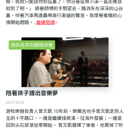
娘，我就只能送你到這裏了，你沿著這條小溪一直走應該
就到了吧。」 順著師傅的手勢望去，路消失在深深的山谷
裏，伴著汽車馬達轟鳴漸行漸遠的聲音，我懷著複雜的心
情開始趕路。...
繼續閱讀
我的名字叫做陪伴者
陪著孩子譜出音樂夢
2017-10-25
游牧樂器負責人曾文凱 10年前，樂團吉他手曾文凱走到人
生的十字路口，一邊是繼續接商演，往海外發展；一邊是
回到尖石部落從零開始。 曾文凱選擇了後者，他賣掉了所