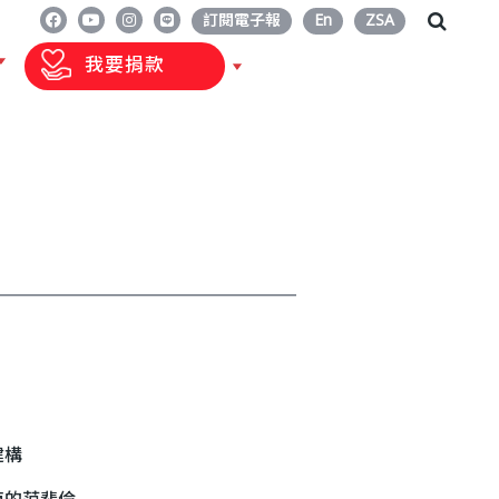
訂閱電子報
En
ZSA
我要捐款
建構
南的范裴倫