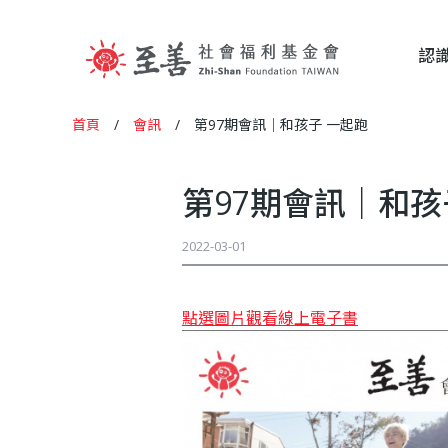
認
至
首頁
/
會訊
/
第97期會訊｜和孩子 一起跑
您
善
在
第97期會訊｜和孩
這
社
2022-03-01
裡
會
點選圖片觀看線上電子書
福