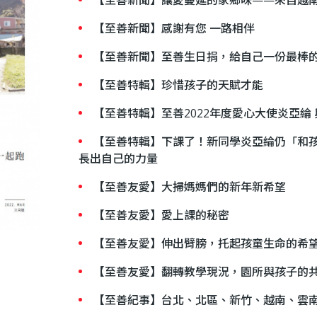
【至善新聞】感謝有您 一路相伴
【至善新聞】至善生日捐，給自己一份最棒
【至善特輯】珍惜孩子的天賦才能
【至善特輯】至善2022年度愛心大使炎亞綸
【至善特輯】下課了！新同學炎亞綸仍「和孩
長出自己的力量
【至善友愛】大掃媽媽們的新年新希望
【至善友愛】愛上課的秘密
【至善友愛】伸出臂膀，托起孩童生命的希
【至善友愛】翻轉教學現況，園所與孩子的
【至善紀事】台北、北區、新竹、越南、雲南20