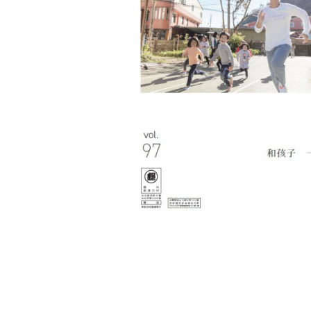
利
基
金
會