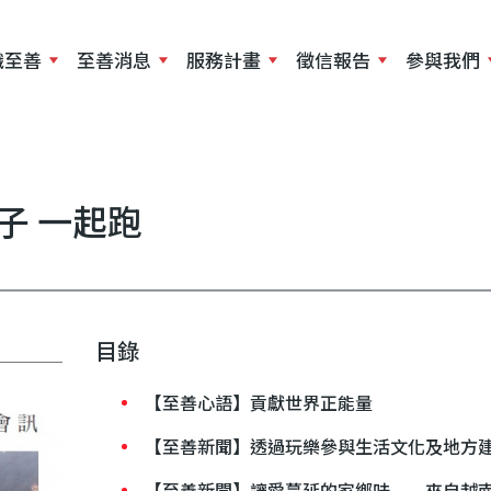
移
至
識至善
至善消息
服務計畫
徵信報告
參與我們
主
內
容
子 一起跑
目錄
【至善心語】貢獻世界正能量
【至善新聞】透過玩樂參與生活文化及地方
【至善新聞】讓愛蔓延的家鄉味——來自越