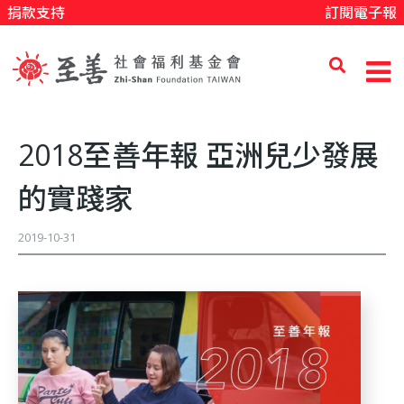
捐款支持
訂閱電子報
移
至
主
內
至
容
2018至善年報 亞洲兒少發展
善
的實踐家
社
2019-10-31
會
福