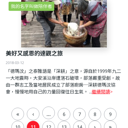
我的名字叫做陪伴者
美好又感恩的達觀之旅
2018-03-12
「德瑪汶」之泰雅語是「深耕」之意，源自於1999年九二
一大地震時，大安溪沿岸遭落石破壞，部落嚴重受創，故
由一群志工及當地居民成立了部落廚房─深耕德瑪汶協
會，慢慢地用自己的力量回復往日生氣。 ...
繼續閱讀
«
‹
…
6
7
8
9
頁
›
»
10
11
12
13
14