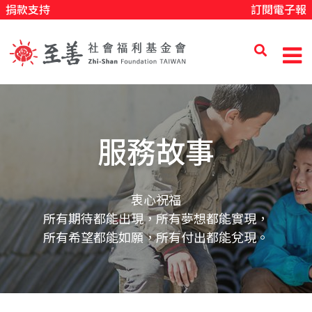
捐款支持
訂閱電子報
移
至
主
內
至
容
善
服務故事
社
衷心祝福
所有期待都能出現，所有夢想都能實現，
會
所有希望都能如願，所有付出都能兌現。
福