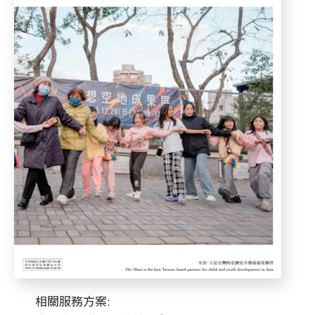
利
基
金
會
相關服務方案: