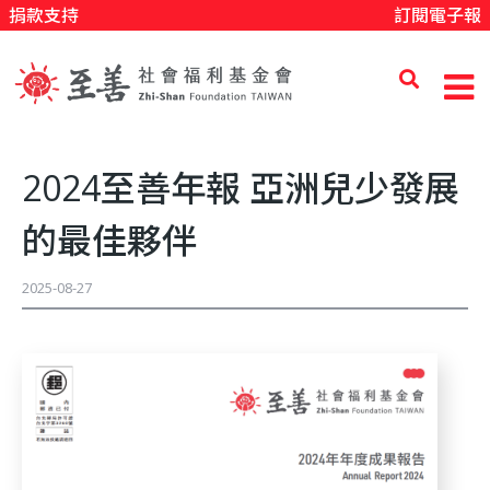
捐款支持
訂閱電子報
移
至
主
內
至
容
2024至善年報 亞洲兒少發展
善
的最佳夥伴
社
2025-08-27
會
福