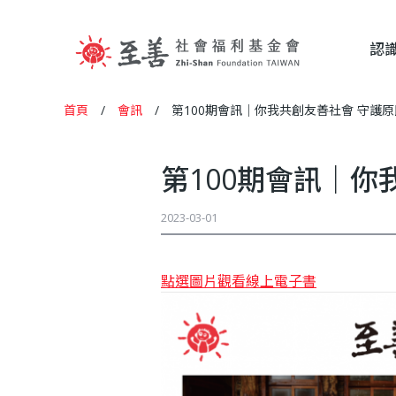
認
至
首頁
/
會訊
/
第100期會訊｜你我共創友善社會 守護
您
善
在
第100期會訊｜你
這
社
2023-03-01
裡
會
點選圖片觀看線上電子書
福