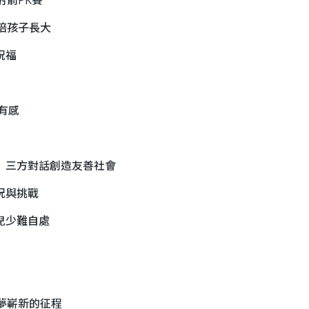
陪孩子長大
祝福
有感
 三方對話創造友善社會
況與挑戰
兒少難自處
夢嶄新的征程