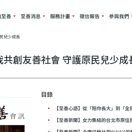
移
至
識至善
至善消息
服務計畫
徵信報告
參與我們
主
內
原民兒少成長
容
我共創友善社會 守護原民兒少成
目錄
【至善心語】從「陪你長大」到「全
【至善新聞】女力集結的台北市原住
【至善新聞】永康扶輪社與WAWA的