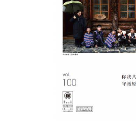
利
基
金
會