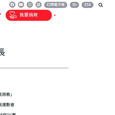
訂閱電子報
En
ZSA
我要捐款
長
民原教」
民運動會
射箭PK賽